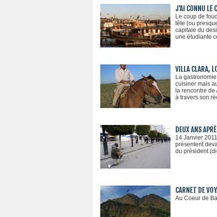
J'AI CONNU LE
Le coup de foud
tête (ou presque
capitale du des
une étudiante 
VILLA CLARA, L
La gastronomie 
cuisiner mais au
la rencontre de 
à travers son ré
DEUX ANS APRÈS
14 Janvier 2011,
présentent deva
du président (d
CARNET DE VOYA
Au Coeur de Bad