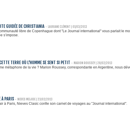
ITE GUIDÉE DE CHRISTIANIA
-
LAURIANE CLÉMENT
| 01/03/2013
 communauté libre de Copenhague dont "Le Journal international" vous parlait le moi
ée s’impose.
 CETTE TERRE OÙ L'HOMME SE SENT SI PETIT
-
MARION ROUSSEY
| 28/02/2013
 métaphore de la vie ? Marion Roussey, correspondante en Argentine, nous dévoi
 À PARIS
-
NIEVES MEIJIDE | 23/02/2013
air à Paris, Nieves Clasic confie son carnet de voyages au "Journal international".