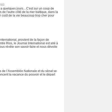
2013
a quelques jours... C'est sur un coup de
s de l'autre côté de la mer baltique, dans la
on coût de la vie beaucoup trop cher pour
ternational, provient de la façon de
ntre Rios, le Journal International est allé à
ous révèle son savoir-faire et nous dévoile
nts de l’Assemblée Nationale et du sénat se
oncent la vacance du pouvoir et le départ