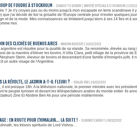
 COUP DE FOUDRE À STOCKHOLM
-
CHARLOTTE GUIBERT, ENVOYÉE SPÉCIALE À STOCKHOLM | 17/02/
re ? Je n'y croyais pas ou du moins jusqu'à mon escapade en terre scandinave il y 
) que j'ai décidé de fuir la grisaille de l'Europe centrale pour m'exiler quelques jour
ign et de la mode. Mes connaissances se limitaient jusqu’alors à ses 14 îles et à s
comme moi.
OIN DES CLICHÉS DE BUENOS AIRES
-
MARION ROUSSEY
| 14/02/2013
argentine est réputée pour la qualité de sa viande. Sa renommée, élevée au rang in
ssi de la manière d'élever les bovins. A Villa Clara, petit village de la province de E
Abraham Sterin, éleveur de bovins et descendant d'une famille d'immigrés juifs. Il n
cit un autre visage de l'Argentine.
 LA RÉVOLTE, LE JASMIN A-T-IL FLEURI ?
-
OUAJDI FEKI | 14/01/2013
 il est presque 18h. A la télévision nationale, le premier ministre avec les préside
nt le peuple tunisien et devant les téléspectateurs arabes du monde entier. Ils ann
ictateur) Zine El Abidine Ben Ali pour une période indéterminée.
GE : EN ROUTE POUR L’HIMALAYA... LA SUITE !
-
FLORENCE CARROT
| 08/11/2012
rinath, les trésors spirituels de Lord Vishnu…