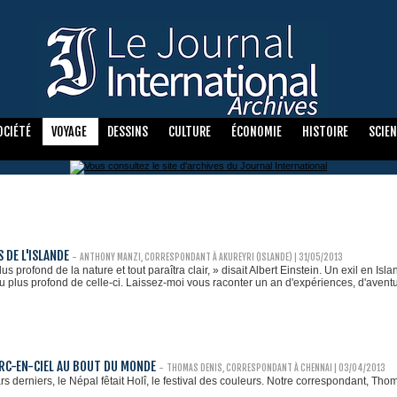
OCIÉTÉ
VOYAGE
DESSINS
CULTURE
ÉCONOMIE
HISTOIRE
SCIE
 DE L'ISLANDE
-
ANTHONY MANZI, CORRESPONDANT À AKUREYRI (ISLANDE)
| 31/05/2013
s profond de la nature et tout paraîtra clair, » disait Albert Einstein. Un exil en Isl
u plus profond de celle-ci. Laissez-moi vous raconter un an d'expériences, d'aventu
 ARC-EN-CIEL AU BOUT DU MONDE
-
THOMAS DENIS, CORRESPONDANT À CHENNAI
| 03/04/2013
rs derniers, le Népal fêtait Holî, le festival des couleurs. Notre correspondant, Th