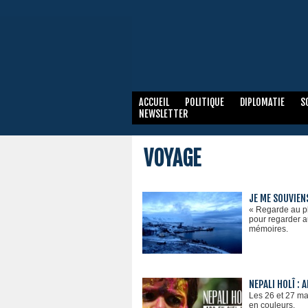
ACCUEIL
POLITIQUE
DIPLOMATIE
S
NEWSLETTER
VOYAGE
JE ME SOUVIENS
« Regarde au plu
pour regarder a
mémoires.
NEPALI HOLÎ :
Les 26 et 27 ma
en couleurs.