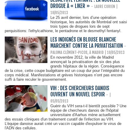
DROGUE À « LIKER »
-
LAURE CURIEN
|
18/05/2013
Le 25 avril dernier, lors d’une opération
historique, les autorités de Montréal ont saisi
trois types de drogues lors de sept
perquisitions: l'ethylcathione, le pentadrone et le desmethyl fentanyl.
LES INDIGNÉS EN BLOUSE BLANCHE
MARCHENT CONTRE LA PRIVATISATION
-
PALOMA CLÉMENT-PICOS, À MADRID
| 10/05/2013
En novembre 2012, la ville de Madrid
annonçait la privatisation de six des plus
grands hôpitaux de la région. Conséquence
de la crise, cette coupe budgétaire est un coup dur pour l’intégralité du
corps médical. Manifestations et grèves historiques n’ont pas encore
suffi à faire reculer le gouvernement.
VIH : DES CHERCHEURS DANOIS
OUVRENT UN NOUVEL ESPOIR
-
|
05/05/2013
Guérir du VIH sera-t-il bientôt possible ? Une
équipe de chercheurs danois de l'hôpital
universitaire d'Aarhus mène actuellement
des essais cliniques d'un traitement curatif de l'infection au VIH.
L'équipe danoise aurait créé un vaccin capable d'expulser le virus de
l'ADN des cellules.