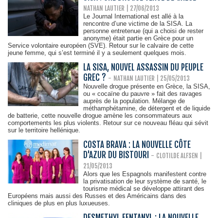
NATHAN LAUTIER
| 27/06/2013
Le Journal International est allé à la
rencontre d’une victime de la SISA. La
personne entretenue (qui a choisi de rester
anonyme) était partie en Grèce pour un
Service volontaire européen (SVE). Retour sur le calvaire de cette
jeune femme, qui s’est terminé il y a seulement quelques mois.
LA SISA, NOUVEL ASSASSIN DU PEUPLE
GREC ?
-
NATHAN LAUTIER
| 25/05/2013
Nouvelle drogue présente en Grèce, la SISA,
ou « cocaïne du pauvre » fait des ravages
auprès de la population. Mélange de
méthamphétamine, de détergent et de liquide
de batterie, cette nouvelle drogue amène les consommateurs aux
comportements les plus violents. Retour sur ce nouveau fléau qui sévit
sur le territoire hellénique.
COSTA BRAVA : LA NOUVELLE CÔTE
D'AZUR DU BISTOURI
-
CLOTILDE ALFSEN |
21/05/2013
Alors que les Espagnols manifestent contre
la privatisation de leur système de santé, le
tourisme médical se développe attirant des
Européens mais aussi des Russes et des Américains dans des
cliniques de plus en plus luxueuses.
DESMETHYL FENTANYL : LA NOUVELLE