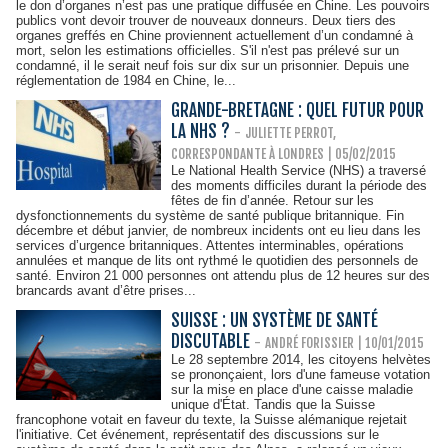
le don d’organes n’est pas une pratique diffusée en Chine. Les pouvoirs
publics vont devoir trouver de nouveaux donneurs. Deux tiers des
organes greffés en Chine proviennent actuellement d’un condamné à
mort, selon les estimations officielles. S'il n'est pas prélevé sur un
condamné, il le serait neuf fois sur dix sur un prisonnier. Depuis une
réglementation de 1984 en Chine, le...
GRANDE-BRETAGNE : QUEL FUTUR POUR
LA NHS ?
-
JULIETTE PERROT,
CORRESPONDANTE À LONDRES | 05/02/2015
Le National Health Service (NHS) a traversé
des moments difficiles durant la période des
fêtes de fin d’année. Retour sur les
dysfonctionnements du système de santé publique britannique. Fin
décembre et début janvier, de nombreux incidents ont eu lieu dans les
services d’urgence britanniques. Attentes interminables, opérations
annulées et manque de lits ont rythmé le quotidien des personnels de
santé. Environ 21 000 personnes ont attendu plus de 12 heures sur des
brancards avant d’être prises...
SUISSE : UN SYSTÈME DE SANTÉ
DISCUTABLE
-
ANDRÉ FORISSIER
| 10/01/2015
Le 28 septembre 2014, les citoyens helvètes
se prononçaient, lors d'une fameuse votation
sur la mise en place d'une caisse maladie
unique d'État. Tandis que la Suisse
francophone votait en faveur du texte, la Suisse alémanique rejetait
l'initiative. Cet événement, représentatif des discussions sur le