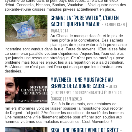
système de santé dans le petit pays des Alpes, a relancé un vieux
débat. Concordia, Helsana, Sanitas, Vaudoise… Voici quatre noms des
soixante-et-une caisses maladies privées actuellement en place...
GHANA : LA “PURE WATER”, L'EAU EN
SACHET QUI REND MALADE
-
SAMUEL KAHN
|
15/04/2014
Au Ghana, le manque d'accès et le prix de
l'eau profite à la contrebande. Des sachets
plastiques de « pure water » à la provenance
incertaine sont vendus dans la rue. Faute de moyens, l'Etat laisse faire
ce commerce parallèle vecteur d'épidémies. Aujourd'hui, l'eau est plus
que jamais une ressource stratégique. Ce n'est pas sa rareté qui pose
problème mais tous les enjeux liés à sa répartition et à sa distribution.
En Afrique, ce n'est pas tant l'eau qui manque que les infrastructures
destinées...
MOVEMBER : UNE MOUSTACHE AU
SERVICE DE LA BONNE CAUSE
-
ALICE
QUISTREBERT, CORRESPONDANTE À ÉDIMBOURG,
ÉCOSSE
| 16/11/2013
D'ici à la fin du mois, des centaines de
milliers d'hommes vont se laisser pousser la moustache pour récolter
de l'argent. L'objectif ? Améliorer les conditions de santé des hommes.
Une moustache virile fièrement arborée pour afficher son soutien aux
hommes victimes des maladies masculines. C'est Movember !
SISA : UNE DROGUE VENUE DE GRÈCE
-