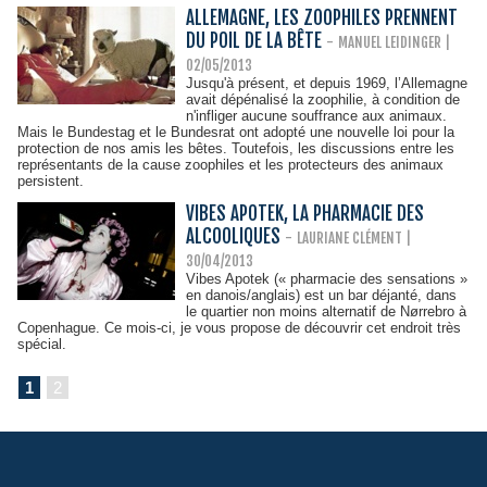
ALLEMAGNE, LES ZOOPHILES PRENNENT
DU POIL DE LA BÊTE
-
MANUEL LEIDINGER
|
02/05/2013
Jusqu'à présent, et depuis 1969, l’Allemagne
avait dépénalisé la zoophilie, à condition de
n'infliger aucune souffrance aux animaux.
Mais le Bundestag et le Bundesrat ont adopté une nouvelle loi pour la
protection de nos amis les bêtes. Toutefois, les discussions entre les
représentants de la cause zoophiles et les protecteurs des animaux
persistent.
VIBES APOTEK, LA PHARMACIE DES
ALCOOLIQUES
-
LAURIANE CLÉMENT
|
30/04/2013
Vibes Apotek (« pharmacie des sensations »
en danois/anglais) est un bar déjanté, dans
le quartier non moins alternatif de Nørrebro à
Copenhague. Ce mois-ci, je vous propose de découvrir cet endroit très
spécial.
1
2