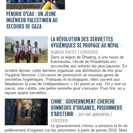
PÉNURIE D'EAU : UN JEUNE
INGÉNIEUR PALESTINIEN AU
SECOURS DE GAZA
LA RÉVOLUTION DES SERVIETTES
HYGIÉNIQUES SE PROPAGE AU NÉPAL
-
BLANCHE PAUTET
| 22/02/2015
Dans la région de Dhading, à une heure de
Katmandou, l’école de Khanikhola est
accessible aux enfants les plus pauvres. En
octobre dernier, cette dernière organisait une distribution de kits pour
l’hygiène féminine. L'occasion de promouvoir un nouveau genre de
serviettes hygiéniques. Pratiques et écologiques, elles ouvrent aux
Népalaises la voie de l’indépendance. « On prend un sac. On y met un
savon, une culotte, une petite serviette pour s'essuyer. Pour finir, on y
rajoute quatre serviettes...
CHINE : GOUVERNEMENT CHERCHE
DONNEURS D'ORGANES, PRISONNIERS
S'ABSTENIR
-
JUSTINE JANKOWSKI |
17/02/2015
Le gouvernement chinois a annoncé la fin du
prélèvement d’organes sur les prisonniers à partir de janvier 2015. Mais